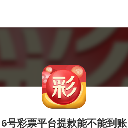
6号彩票平台提款能不能到账