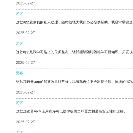
2025-02-27
游客
这款app就像我的私人助理，随时随地为我的办公提供帮助。我经常需要查
2025-02-27
游客
这款app是我学习路上的良师益友，让我能够随时随地学习新知识，拓宽视
2025-02-27
游客
这款加速器app的加速效果非常好，玩游戏再也不会出现卡顿、掉线的情况
2025-02-27
游客
这款加速器VPM应用程序可以给你提供全球覆盖和最高安全性的连接。
2025-02-27
游客