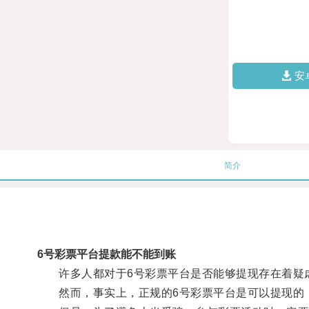
安
简介
6号彩票平台提款能不能到账
许多人都对于6号彩票平台是否能够提现存在着疑虑
然而，事实上，正规的6号彩票平台是可以提现的，