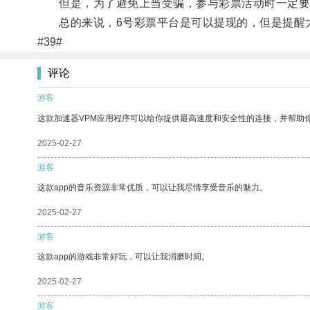
但是，为了避免上当受骗，参与彩票活动时一定要选
总的来说，6号彩票平台是可以提现的，但是提醒大
#39#
评论
游客
这款加速器VPM应用程序可以给你提供最高速度和安全性的连接，并帮助
2025-02-27
游客
这款app的音乐资源非常优质，可以让我尽情享受音乐的魅力。
2025-02-27
游客
这款app的游戏非常好玩，可以让我消磨时间。
2025-02-27
游客