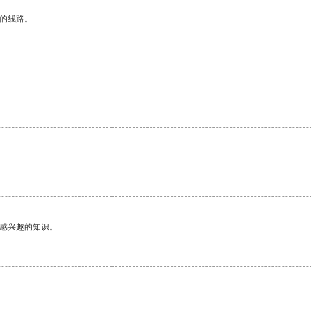
区的线路。
。
己感兴趣的知识。
。