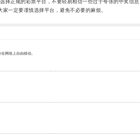
择正规的彩票平台，不要轻易相信一些过于夸张的中奖信息
家一定要谨慎选择平台，避免不必要的麻烦。
你在网络上自由移动。