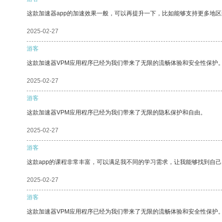
这款加速器app的加速效果一般，可以再提升一下，比如能够支持更多地
2025-02-27
游客
这款加速器VPM应用程序已经为我们带来了无限的流畅体验和安全性保护
2025-02-27
游客
这款加速器VPM应用程序已经为我们带来了无限的隐私保护和自由。
2025-02-27
游客
这款app的课程非常丰富，可以满足我不同的学习需求，让我能够找到自
2025-02-27
游客
这款加速器VPM应用程序已经为我们带来了无限的流畅体验和安全性保护