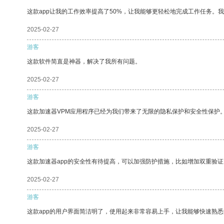
这款app让我的工作效率提高了50%，让我能够更轻松地完成工作任务。
2025-02-27
游客
这款软件简直是神器，解决了我所有问题。
2025-02-27
游客
这款加速器VPM应用程序已经为我们带来了无限的隐私保护和安全性保护
2025-02-27
游客
这款加速器app的安全性有待提高，可以加强防护措施，比如增加双重验证
2025-02-27
游客
这款app的用户界面简洁明了，使用起来非常容易上手，让我能够快速熟