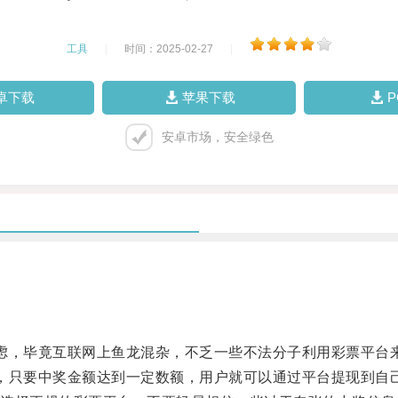
工具
|
时间：2025-02-27
|
卓下载
苹果下载
安卓市场，安全绿色
，毕竟互联网上鱼龙混杂，不乏一些不法分子利用彩票平台
只要中奖金额达到一定数额，用户就可以通过平台提现到自