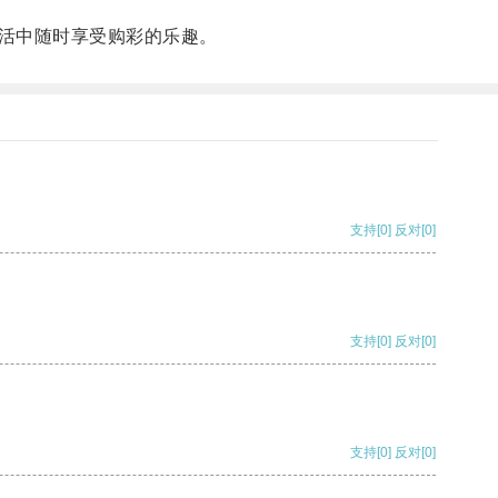
活中随时享受购彩的乐趣。
支持
[0]
反对
[0]
支持
[0]
反对
[0]
支持
[0]
反对
[0]