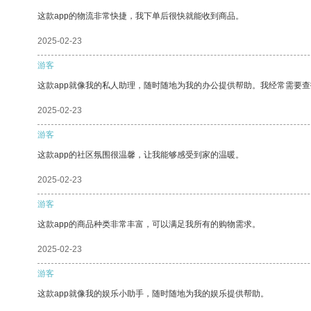
这款app的物流非常快捷，我下单后很快就能收到商品。
2025-02-23
游客
这款app就像我的私人助理，随时随地为我的办公提供帮助。我经常需要查
2025-02-23
游客
这款app的社区氛围很温馨，让我能够感受到家的温暖。
2025-02-23
游客
这款app的商品种类非常丰富，可以满足我所有的购物需求。
2025-02-23
游客
这款app就像我的娱乐小助手，随时随地为我的娱乐提供帮助。