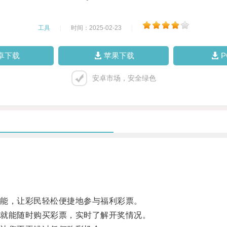
工具
|
时间：2025-02-23
|
卓下载
苹果下载
安卓市场，安全绿色
能，让彩民轻松便捷地参与福利彩票。
就能随时购买彩票，实时了解开奖情况。