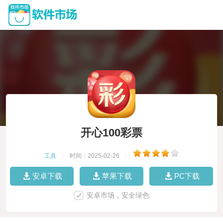
开心100彩票
工具
|
时间：2025-02-26
|
安卓下载
苹果下载
PC下载
安卓市场，安全绿色