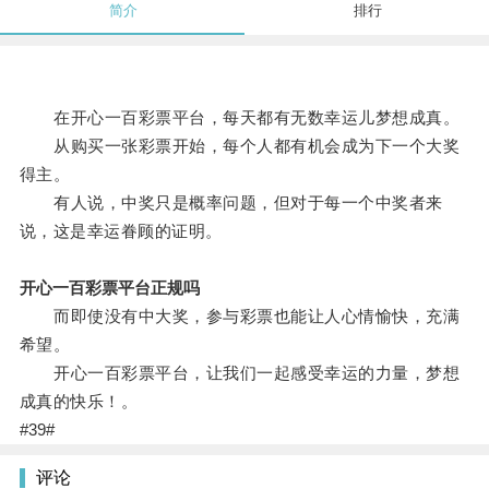
简介
排行
在开心一百彩票平台，每天都有无数幸运儿梦想成真。
从购买一张彩票开始，每个人都有机会成为下一个大奖
得主。
有人说，中奖只是概率问题，但对于每一个中奖者来
说，这是幸运眷顾的证明。
开心一百彩票平台正规吗
而即使没有中大奖，参与彩票也能让人心情愉快，充满
希望。
开心一百彩票平台，让我们一起感受幸运的力量，梦想
成真的快乐！。
#39#
评论