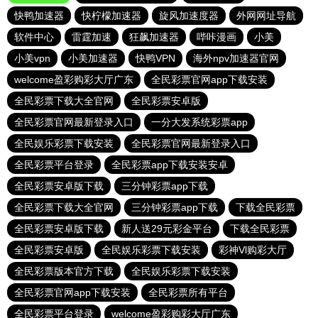
快鸭加速器
快柠檬加速器
旋风加速度器
外网网址导航
软件中心
雷霆加速
狂飙加速器
哔咔漫画
小美
小美vpn
小美加速器
快鸭VPN
海外npv加速器官网
welcome盈彩购彩大厅广东
全民彩票官网app下载安装
全民彩票下载大全官网
全民彩票安卓版
全民彩票官网最新登录入口
一分大发系统彩票app
全民娱乐彩票下载安装
全民彩票官网最新登录入口
全民彩票平台登录
全民彩票app下载安装安卓
全民彩票安卓版下载
三分钟彩票app下载
全民彩票下载大全官网
三分钟彩票app下载
下载全民彩票
全民彩票安卓版下载
新人送29元彩金平台
下载全民彩票
全民彩票安卓版
全民娱乐彩票下载安装
彩神Vl购彩大厅
全民彩票版本官方下载
全民娱乐彩票下载安装
全民彩票官网app下载安装
全民彩票所有平台
全民彩票平台登录
welcome盈彩购彩大厅广东