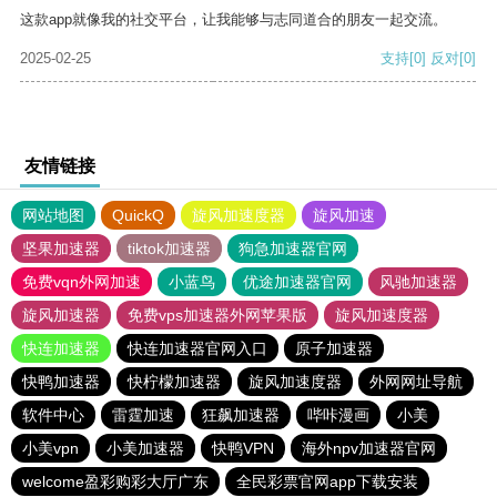
这款app就像我的社交平台，让我能够与志同道合的朋友一起交流。
2025-02-25
支持
[0]
反对
[0]
友情链接
网站地图
QuickQ
旋风加速度器
旋风加速
坚果加速器
tiktok加速器
狗急加速器官网
免费vqn外网加速
小蓝鸟
优途加速器官网
风驰加速器
旋风加速器
免费vps加速器外网苹果版
旋风加速度器
快连加速器
快连加速器官网入口
原子加速器
快鸭加速器
快柠檬加速器
旋风加速度器
外网网址导航
软件中心
雷霆加速
狂飙加速器
哔咔漫画
小美
小美vpn
小美加速器
快鸭VPN
海外npv加速器官网
welcome盈彩购彩大厅广东
全民彩票官网app下载安装