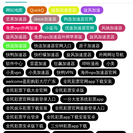
网站地图
QuickQ
旋风加速度器
旋风加速
坚果加速器
tiktok加速器
狗急加速器官网
免费vqn外网加速
小蓝鸟
优途加速器官网
风驰加速器
旋风加速器
免费vps加速器外网苹果版
旋风加速度器
快连加速器
快连加速器官网入口
原子加速器
快鸭加速器
快柠檬加速器
旋风加速度器
外网网址导航
软件中心
雷霆加速
狂飙加速器
哔咔漫画
小美
小美vpn
小美加速器
快鸭VPN
海外npv加速器官网
welcome盈彩购彩大厅广东
全民彩票官网app下载安装
全民彩票下载大全官网
全民彩票安卓版
全民彩票官网最新登录入口
一分大发系统彩票app
全民娱乐彩票下载安装
全民彩票官网最新登录入口
全民彩票平台登录
全民彩票app下载安装安卓
全民彩票安卓版下载
三分钟彩票app下载