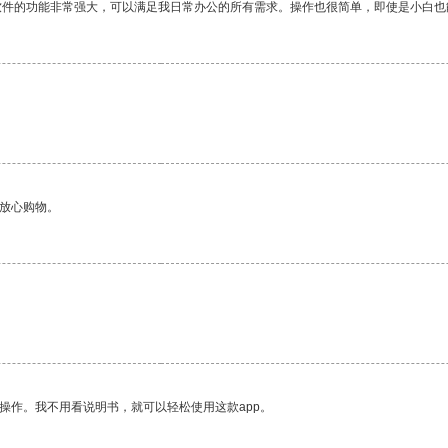
软件的功能非常强大，可以满足我日常办公的所有需求。操作也很简单，即使是小白也
。
够放心购物。
操作。我不用看说明书，就可以轻松使用这款app。