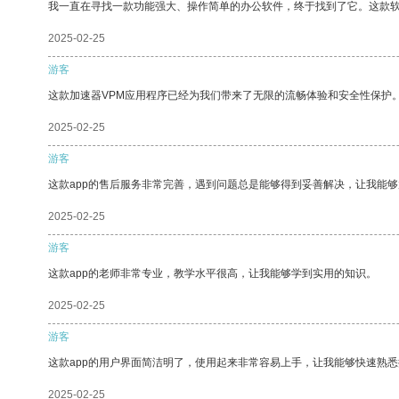
我一直在寻找一款功能强大、操作简单的办公软件，终于找到了它。这款
2025-02-25
游客
这款加速器VPM应用程序已经为我们带来了无限的流畅体验和安全性保护
2025-02-25
游客
这款app的售后服务非常完善，遇到问题总是能够得到妥善解决，让我能
2025-02-25
游客
这款app的老师非常专业，教学水平很高，让我能够学到实用的知识。
2025-02-25
游客
这款app的用户界面简洁明了，使用起来非常容易上手，让我能够快速熟悉
2025-02-25