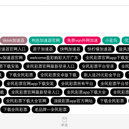
tiktok加速器
狗急加速器官网
免费vqn外网加速
小蓝鸟
优
加速器官网入口
原子加速器
快鸭加速器
快柠檬加速器
旋风
pv加速器官网
welcome盈彩购彩大厅广东
全民彩票官网app下载
票下载安装
全民彩票官网最新登录入口
全民彩票平台登录
全民
载
下载全民彩票
全民彩票安卓版下载
新人送29元彩金平台
全民彩票官网app下载安装
全民彩票所有平台
全民彩票平台登
载
全民彩票官网最新登录入口
全民彩票app下载大全
全民彩
全民彩票下载大全官网
顶级彩票app官方网站
下载全民彩票
下载全民彩票
老品牌—全民彩票
苹果