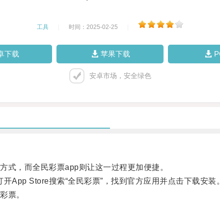
工具
|
时间：2025-02-25
|
卓下载
苹果下载
安卓市场，安全绿色
式，而全民彩票app则让这一过程更加便捷。
App Store搜索“全民彩票”，找到官方应用并点击下载安装
彩票。