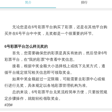
简介
排行
无论您是在6号彩票平台购买了彩票，还是在其他平台购
买并在6号平台中中奖，兑奖都是一个很重要的环节。
6号彩票平台怎么样兑奖的
首先，您需要确保您的彩票是真实有效的，然后登录6号
彩票平台，在“我的彩票”中查看中奖信息。
接着，根据中奖金额大小选择线上或线下兑奖方式，遵
循平台规定填写相关信息即可领取奖金。
如果中奖金额超过一定限额，可能需要去彩票中心或银
行进行兑奖，具体规定以各地彩票管理机构为准。
总的来说，6号彩票平台兑奖流程简单方便，只要按照规
定步骤操作，就能轻松领取奖金。
#39#