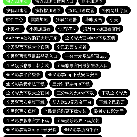
快连加速器
快连加速器官网入口
原子加速器
快鸭加速器
快柠檬加速器
旋风加速度器
外网网址导航
软件中心
雷霆加速
狂飙加速器
哔咔漫画
小美
小美vpn
小美加速器
快鸭VPN
海外npv加速器官网
welcome盈彩购彩大厅广东
全民彩票官网app下载安装
全民彩票下载大全官网
全民彩票安卓版
全民彩票官网最新登录入口
一分大发系统彩票app
全民娱乐彩票下载安装
全民彩票官网最新登录入口
全民彩票平台登录
全民彩票app下载安装安卓
全民彩票安卓版下载
三分钟彩票app下载
全民彩票下载大全官网
三分钟彩票app下载
下载全民彩票
全民彩票安卓版下载
新人送29元彩金平台
下载全民彩票
全民彩票安卓版
全民娱乐彩票下载安装
彩神Vl购彩大厅
全民彩票版本官方下载
全民娱乐彩票下载安装
全民彩票官网app下载安装
全民彩票所有平台