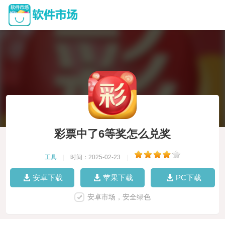
彩票中了6等奖怎么兑奖
工具
|
时间：2025-02-23
|
安卓下载
苹果下载
PC下载
安卓市场，安全绿色