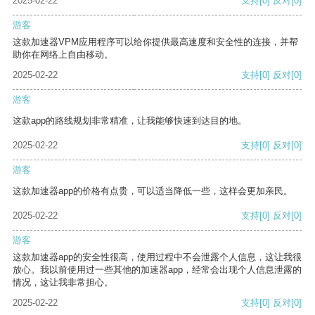
2025-02-22
支持
[0]
反对
[0]
游客
这款加速器VPM应用程序可以给你提供最高速度和安全性的连接，并帮
助你在网络上自由移动。
2025-02-22
支持
[0]
反对
[0]
游客
这款app的路线规划非常精准，让我能够快速到达目的地。
2025-02-22
支持
[0]
反对
[0]
游客
这款加速器app的价格有点贵，可以适当降低一些，这样会更加亲民。
2025-02-22
支持
[0]
反对
[0]
游客
这款加速器app的安全性很高，使用过程中不会泄露个人信息，这让我很
放心。我以前使用过一些其他的加速器app，经常会出现个人信息泄露的
情况，这让我非常担心。
2025-02-22
支持
[0]
反对
[0]