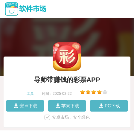
导师带赚钱的彩票APP
工具
|
时间：2025-02-22
|
安卓下载
苹果下载
PC下载
安卓市场，安全绿色