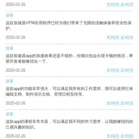
2025-02-26
支持
[0]
反对
[0]
游客
这款加速器VPM应用程序已经为我们带来了无限的流畅体验和安全性保
护。
2025-02-26
支持
[0]
反对
[0]
游客
这款加速器app的加速效果还是不错的，但偶尔也会出现卡顿的情况，希
望开发者能够优化一下。
2025-02-26
支持
[0]
反对
[0]
游客
这款app的功能非常强大，可以满足我所有的工作需求。我可以使用它来
编辑文档、制作演示文稿、管理日程安排等。
2025-02-26
支持
[0]
反对
[0]
游客
这款app的课程非常丰富，可以满足我不同的学习需求，让我能够找到自
己感兴趣的知识。
2025-02-26
支持
[0]
反对
[0]