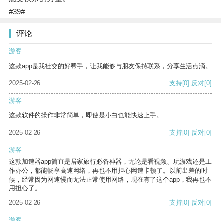
#39#
评论
游客
这款app是我社交的好帮手，让我能够与朋友保持联系，分享生活点滴。
2025-02-26
支持
[0]
反对
[0]
游客
这款软件的操作非常简单，即使是小白也能快速上手。
2025-02-26
支持
[0]
反对
[0]
游客
这款加速器app简直是居家旅行必备神器，无论是看视频、玩游戏还是工
作办公，都能畅享高速网络，再也不用担心网速卡顿了。以前出差的时
候，经常因为网速慢而无法正常使用网络，现在有了这个app，我再也不
用担心了。
2025-02-26
支持
[0]
反对
[0]
游客