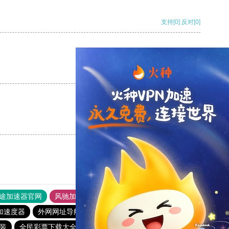
支持
[0]
反对
[0]
支持
[0]
反对
[0]
支持
[0]
反对
[0]
途加速器官网
风驰加速器
旋风加速器
加速度器
外网网址导航
软件中心
雷霆加速
狂飙加速器
安装
全民彩票下载大全官网
全民彩票安卓版