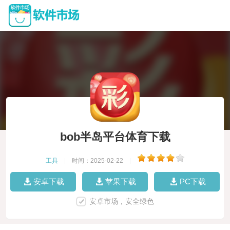
bob半岛平台体育下载
工具
|
时间：2025-02-22
|
安卓下载
苹果下载
PC下载
安卓市场，安全绿色