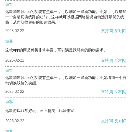
游客
这款加速器app的功能有点单一，可以增加一些新功能。比如，可以增加
一个自动切换线路的功能，这样就可以根据网络情况自动选择最优的线
路，从而获得更好的加速效果。
2025-02-22
支持
[0]
反对
[0]
游客
这款app的商品种类非常丰富，可以满足我所有的购物需求。
2025-02-22
支持
[0]
反对
[0]
游客
这款加速器app的功能有点单一，可以增加一些新功能，比如增加一个自
动切换线路的功能。
2025-02-22
支持
[0]
反对
[0]
游客
这款游戏非常好玩，画面精美，玩法丰富。
2025-02-22
支持
[0]
反对
[0]
游客