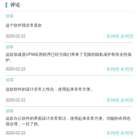
评论
游客
这个软件我非常喜欢
2025-02-22
支持
[0]
反对
[0]
游客
这款加速器VPM应用程序已经为我们带来了无限的隐私保护和安全性保
护。
2025-02-22
支持
[0]
反对
[0]
游客
这款软件的设计非常人性化，使用起来非常方便。
2025-02-22
支持
[0]
反对
[0]
游客
这款办公软件的界面设计非常简洁，使用起来非常方便。功能的布局也
很合理，一目了然。
2025-02-22
支持
[0]
反对
[0]