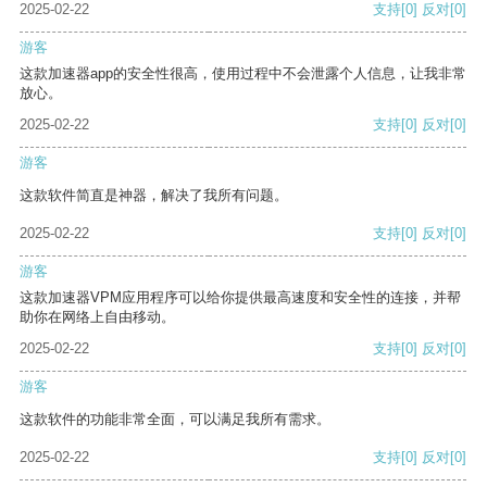
2025-02-22
支持
[0]
反对
[0]
游客
这款加速器app的安全性很高，使用过程中不会泄露个人信息，让我非常
放心。
2025-02-22
支持
[0]
反对
[0]
游客
这款软件简直是神器，解决了我所有问题。
2025-02-22
支持
[0]
反对
[0]
游客
这款加速器VPM应用程序可以给你提供最高速度和安全性的连接，并帮
助你在网络上自由移动。
2025-02-22
支持
[0]
反对
[0]
游客
这款软件的功能非常全面，可以满足我所有需求。
2025-02-22
支持
[0]
反对
[0]