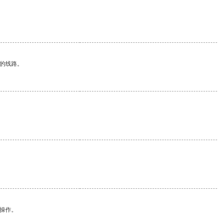
。
区的线路。
悉操作。