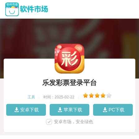
乐发彩票登录平台
工具
|
时间：2025-02-22
|
安卓下载
苹果下载
PC下载
安卓市场，安全绿色