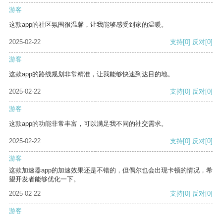
游客
这款app的社区氛围很温馨，让我能够感受到家的温暖。
2025-02-22
支持
[0]
反对
[0]
游客
这款app的路线规划非常精准，让我能够快速到达目的地。
2025-02-22
支持
[0]
反对
[0]
游客
这款app的功能非常丰富，可以满足我不同的社交需求。
2025-02-22
支持
[0]
反对
[0]
游客
这款加速器app的加速效果还是不错的，但偶尔也会出现卡顿的情况，希
望开发者能够优化一下。
2025-02-22
支持
[0]
反对
[0]
游客