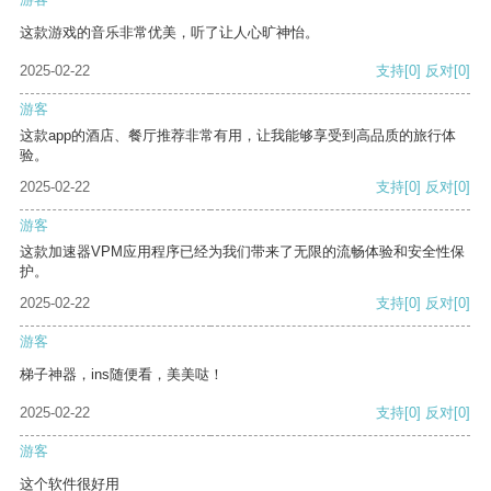
这款游戏的音乐非常优美，听了让人心旷神怡。
2025-02-22
支持
[0]
反对
[0]
游客
这款app的酒店、餐厅推荐非常有用，让我能够享受到高品质的旅行体
验。
2025-02-22
支持
[0]
反对
[0]
游客
这款加速器VPM应用程序已经为我们带来了无限的流畅体验和安全性保
护。
2025-02-22
支持
[0]
反对
[0]
游客
梯子神器，ins随便看，美美哒！
2025-02-22
支持
[0]
反对
[0]
游客
这个软件很好用