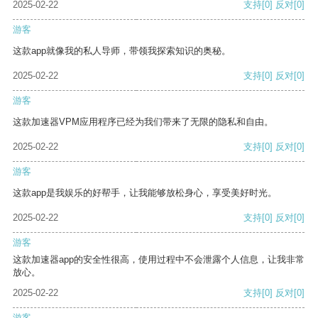
2025-02-22
支持
[0]
反对
[0]
游客
这款app就像我的私人导师，带领我探索知识的奥秘。
2025-02-22
支持
[0]
反对
[0]
游客
这款加速器VPM应用程序已经为我们带来了无限的隐私和自由。
2025-02-22
支持
[0]
反对
[0]
游客
这款app是我娱乐的好帮手，让我能够放松身心，享受美好时光。
2025-02-22
支持
[0]
反对
[0]
游客
这款加速器app的安全性很高，使用过程中不会泄露个人信息，让我非常
放心。
2025-02-22
支持
[0]
反对
[0]
游客