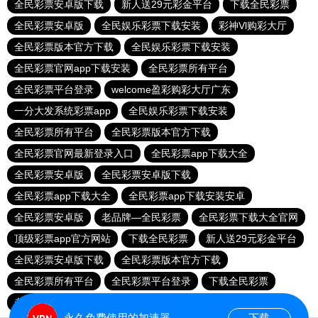
全民彩票安卓版下载
新人送29元彩金平台
下载全民彩票
全民彩票安卓版
全民娱乐彩票下载安装
彩神Vl购彩大厅
全民彩票版本官方下载
全民娱乐彩票下载安装
全民彩票官网app下载安装
全民彩票所有平台
全民彩票平台登录
welcome盈彩购彩大厅广东
一分大发系统彩票app
全民娱乐彩票下载安装
全民彩票所有平台
全民彩票版本官方下载
全民彩票官网最新登录入口
全民彩票app下载大全
全民彩票安卓版
全民彩票安卓版下载
全民彩票app下载大全
全民彩票app下载安装安卓
全民彩票安卓版
老品牌—全民彩票
全民彩票下载大全官网
顶级彩票app官方网站
下载全民彩票
新人送29元彩金平台
全民彩票安卓版下载
全民彩票版本官方下载
全民彩票所有平台
全民彩票平台登录
下载全民彩票
老品牌—全民彩票
永久免费使用的加速器
下载