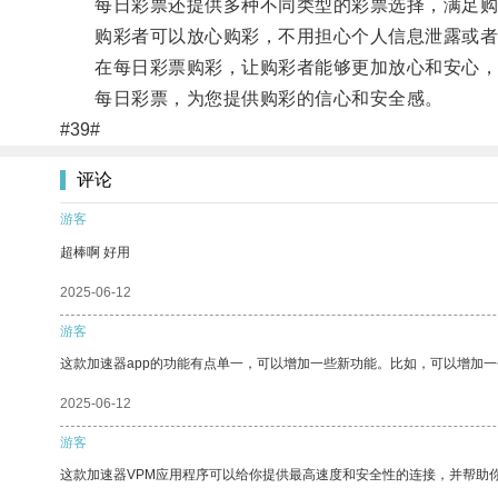
每日彩票还提供多种不同类型的彩票选择，满足购
购彩者可以放心购彩，不用担心个人信息泄露或者
在每日彩票购彩，让购彩者能够更加放心和安心，
每日彩票，为您提供购彩的信心和安全感。
#39#
评论
游客
超棒啊 好用
2025-06-12
游客
这款加速器app的功能有点单一，可以增加一些新功能。比如，可以增加
2025-06-12
游客
这款加速器VPM应用程序可以给你提供最高速度和安全性的连接，并帮助