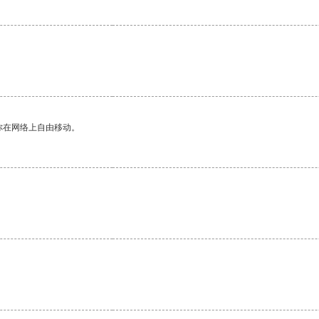
你在网络上自由移动。
。