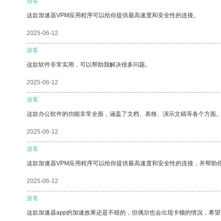
游客
这款加速器VPM应用程序可以给你提供最高速度和安全性的连接。
2025-06-12
游客
这款软件非常实用，可以帮助我解决很多问题。
2025-06-12
游客
这款办公软件的功能非常全面，涵盖了文档、表格、演示文稿等各个方面
2025-06-12
游客
这款加速器VPM应用程序可以给你提供最高速度和安全性的连接，并帮助
2025-06-12
游客
这款加速器app的加速效果还是不错的，但偶尔也会出现卡顿的情况，希