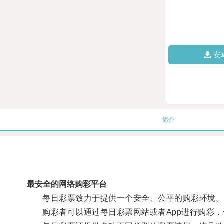
安
简介
最安全的网络购彩平台
每日彩票致力于提供一个安全、公平的购彩环境
购彩者可以通过每日彩票网站或者App进行购彩，