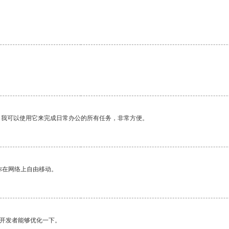
。我可以使用它来完成日常办公的所有任务，非常方便。
你在网络上自由移动。
望开发者能够优化一下。