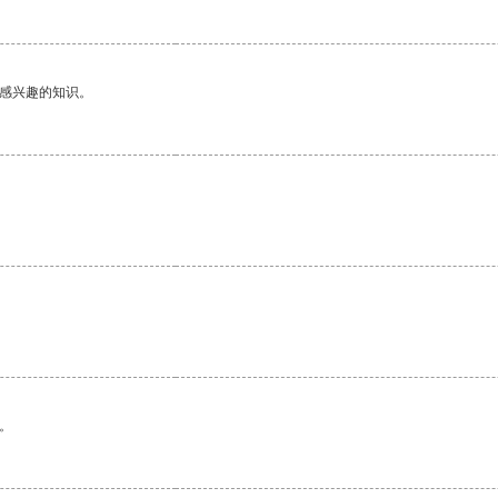
己感兴趣的知识。
。