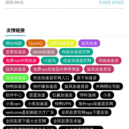
2025-04-01
支持
[0]
反对
[0]
友情链接
网站地图
QuickQ
旋风加速度器
旋风加速
坚果加速器
tiktok加速器
狗急加速器官网
免费vqn外网加速
小蓝鸟
优途加速器官网
风驰加速器
旋风加速器
免费vps加速器外网苹果版
旋风加速度器
快连加速器
快连加速器官网入口
原子加速器
快鸭加速器
快柠檬加速器
旋风加速度器
外网网址导航
软件中心
雷霆加速
狂飙加速器
哔咔漫画
小美
小美vpn
小美加速器
快鸭VPN
海外npv加速器官网
welcome盈彩购彩大厅广东
全民彩票官网app下载安装
全民彩票下载大全官网
全民彩票安卓版