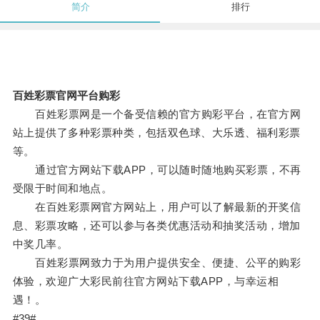
简介
排行
百姓彩票官网平台购彩
百姓彩票网是一个备受信赖的官方购彩平台，在官方网
站上提供了多种彩票种类，包括双色球、大乐透、福利彩票
等。
通过官方网站下载APP，可以随时随地购买彩票，不再
受限于时间和地点。
在百姓彩票网官方网站上，用户可以了解最新的开奖信
息、彩票攻略，还可以参与各类优惠活动和抽奖活动，增加
中奖几率。
百姓彩票网致力于为用户提供安全、便捷、公平的购彩
体验，欢迎广大彩民前往官方网站下载APP，与幸运相
遇！。
#39#