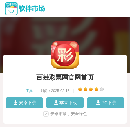
百姓彩票网官网首页
工具
|
时间：2025-03-15
|
安卓下载
苹果下载
PC下载
安卓市场，安全绿色