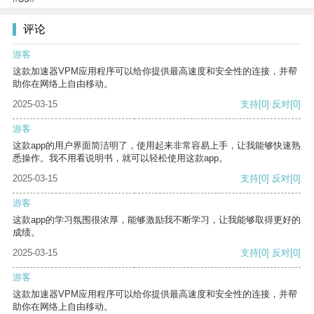
评论
游客
这款加速器VPM应用程序可以给你提供最高速度和安全性的连接，并帮
助你在网络上自由移动。
2025-03-15
支持
[0]
反对
[0]
游客
这款app的用户界面简洁明了，使用起来非常容易上手，让我能够快速熟
悉操作。我不用看说明书，就可以轻松使用这款app。
2025-03-15
支持
[0]
反对
[0]
游客
这款app的学习氛围很浓厚，能够激励我不断学习，让我能够取得更好的
成绩。
2025-03-15
支持
[0]
反对
[0]
游客
这款加速器VPM应用程序可以给你提供最高速度和安全性的连接，并帮
助你在网络上自由移动。