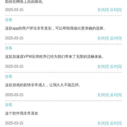
助你在网络上自由移动。
2025-03-15
支持
[0]
反对
[0]
游客
这款app的用户评论非常真实，可以帮助我做出更准确的选择。
2025-03-15
支持
[0]
反对
[0]
游客
这款加速器VPM应用程序已经为我们带来了无限的流畅体验。
2025-03-15
支持
[0]
反对
[0]
游客
这款游戏的剧情非常感人，让我久久不能忘怀。
2025-03-15
支持
[0]
反对
[0]
游客
这个软件我非常喜欢
2025-03-15
支持
[0]
反对
[0]