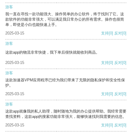
游客
我一直在寻找一款功能强大、操作简单的办公软件，终于找到了它。这
款软件的功能非常强大，可以满足我日常办公的所有需求。操作也很简
单，即使是小白也能快速上手。
2025-03-15
支持
[0]
反对
[0]
游客
这款app的物流非常快捷，我下单后很快就能收到商品。
2025-03-15
支持
[0]
反对
[0]
游客
这款加速器VPM应用程序已经为我们带来了无限的隐私保护和安全性保
护。
2025-03-15
支持
[0]
反对
[0]
游客
这款app就像我的私人助理，随时随地为我的办公提供帮助。我经常需要
查找资料，这款app的搜索功能非常强大，能够快速找到我需要的信息。
2025-03-15
支持
[0]
反对
[0]