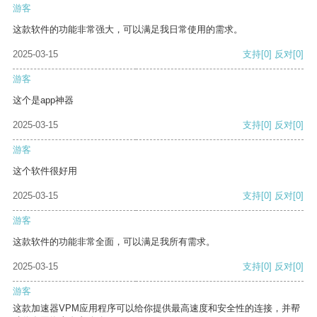
游客
这款软件的功能非常强大，可以满足我日常使用的需求。
2025-03-15
支持
[0]
反对
[0]
游客
这个是app神器
2025-03-15
支持
[0]
反对
[0]
游客
这个软件很好用
2025-03-15
支持
[0]
反对
[0]
游客
这款软件的功能非常全面，可以满足我所有需求。
2025-03-15
支持
[0]
反对
[0]
游客
这款加速器VPM应用程序可以给你提供最高速度和安全性的连接，并帮