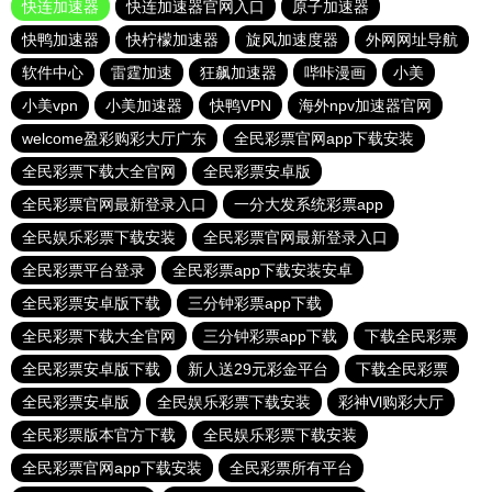
快连加速器
快连加速器官网入口
原子加速器
快鸭加速器
快柠檬加速器
旋风加速度器
外网网址导航
软件中心
雷霆加速
狂飙加速器
哔咔漫画
小美
小美vpn
小美加速器
快鸭VPN
海外npv加速器官网
welcome盈彩购彩大厅广东
全民彩票官网app下载安装
全民彩票下载大全官网
全民彩票安卓版
全民彩票官网最新登录入口
一分大发系统彩票app
全民娱乐彩票下载安装
全民彩票官网最新登录入口
全民彩票平台登录
全民彩票app下载安装安卓
全民彩票安卓版下载
三分钟彩票app下载
全民彩票下载大全官网
三分钟彩票app下载
下载全民彩票
全民彩票安卓版下载
新人送29元彩金平台
下载全民彩票
全民彩票安卓版
全民娱乐彩票下载安装
彩神Vl购彩大厅
全民彩票版本官方下载
全民娱乐彩票下载安装
全民彩票官网app下载安装
全民彩票所有平台