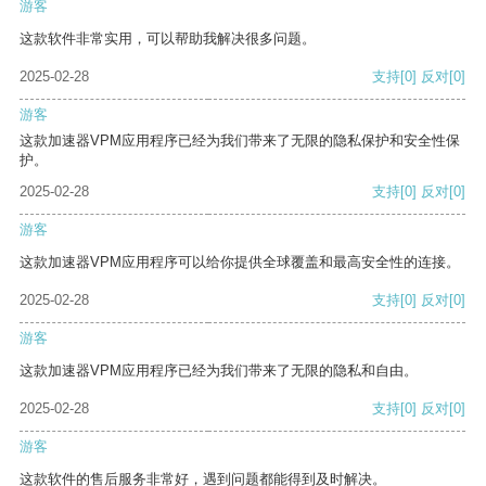
游客
这款软件非常实用，可以帮助我解决很多问题。
2025-02-28
支持
[0]
反对
[0]
游客
这款加速器VPM应用程序已经为我们带来了无限的隐私保护和安全性保
护。
2025-02-28
支持
[0]
反对
[0]
游客
这款加速器VPM应用程序可以给你提供全球覆盖和最高安全性的连接。
2025-02-28
支持
[0]
反对
[0]
游客
这款加速器VPM应用程序已经为我们带来了无限的隐私和自由。
2025-02-28
支持
[0]
反对
[0]
游客
这款软件的售后服务非常好，遇到问题都能得到及时解决。