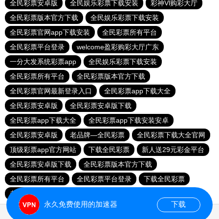
全民彩票安卓版
全民娱乐彩票下载安装
彩神Vl购彩大厅
全民彩票版本官方下载
全民娱乐彩票下载安装
全民彩票官网app下载安装
全民彩票所有平台
全民彩票平台登录
welcome盈彩购彩大厅广东
一分大发系统彩票app
全民娱乐彩票下载安装
全民彩票所有平台
全民彩票版本官方下载
全民彩票官网最新登录入口
全民彩票app下载大全
全民彩票安卓版
全民彩票安卓版下载
全民彩票app下载大全
全民彩票app下载安装安卓
全民彩票安卓版
老品牌—全民彩票
全民彩票下载大全官网
顶级彩票app官方网站
下载全民彩票
新人送29元彩金平台
全民彩票安卓版下载
全民彩票版本官方下载
全民彩票所有平台
全民彩票平台登录
下载全民彩票
老品牌—全民彩票
永久免费使用的加速器
下载