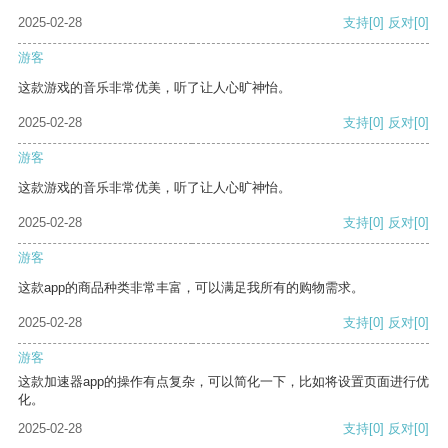
2025-02-28
支持
[0]
反对
[0]
游客
这款游戏的音乐非常优美，听了让人心旷神怡。
2025-02-28
支持
[0]
反对
[0]
游客
这款游戏的音乐非常优美，听了让人心旷神怡。
2025-02-28
支持
[0]
反对
[0]
游客
这款app的商品种类非常丰富，可以满足我所有的购物需求。
2025-02-28
支持
[0]
反对
[0]
游客
这款加速器app的操作有点复杂，可以简化一下，比如将设置页面进行优
化。
2025-02-28
支持
[0]
反对
[0]