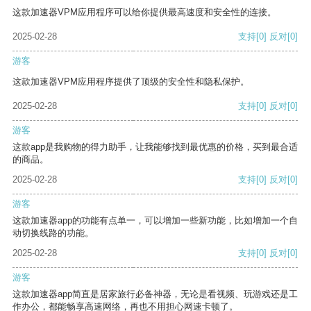
这款加速器VPM应用程序可以给你提供最高速度和安全性的连接。
2025-02-28
支持
[0]
反对
[0]
游客
这款加速器VPM应用程序提供了顶级的安全性和隐私保护。
2025-02-28
支持
[0]
反对
[0]
游客
这款app是我购物的得力助手，让我能够找到最优惠的价格，买到最合适
的商品。
2025-02-28
支持
[0]
反对
[0]
游客
这款加速器app的功能有点单一，可以增加一些新功能，比如增加一个自
动切换线路的功能。
2025-02-28
支持
[0]
反对
[0]
游客
这款加速器app简直是居家旅行必备神器，无论是看视频、玩游戏还是工
作办公，都能畅享高速网络，再也不用担心网速卡顿了。