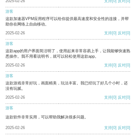
2025-02-26
支持
[0]
反对
[0]
游客
这款加速器VPM应用程序可以给你提供最高速度和安全性的连接，并帮
助你在网络上自由移动。
2025-02-26
支持
[0]
反对
[0]
游客
这款app的用户界面简洁明了，使用起来非常容易上手，让我能够快速熟
悉操作。我不用看说明书，就可以轻松使用这款app。
2025-02-26
支持
[0]
反对
[0]
游客
这款游戏非常好玩，画面精美，玩法丰富。我已经玩了好几个小时，还
没有玩腻。
2025-02-26
支持
[0]
反对
[0]
游客
这款软件非常实用，可以帮助我解决很多问题。
2025-02-26
支持
[0]
反对
[0]