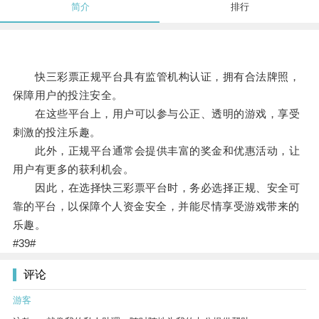
简介
排行
快三彩票正规平台具有监管机构认证，拥有合法牌照，
保障用户的投注安全。
在这些平台上，用户可以参与公正、透明的游戏，享受
刺激的投注乐趣。
此外，正规平台通常会提供丰富的奖金和优惠活动，让
用户有更多的获利机会。
因此，在选择快三彩票平台时，务必选择正规、安全可
靠的平台，以保障个人资金安全，并能尽情享受游戏带来的
乐趣。
#39#
评论
游客