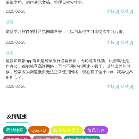
编辑文档、制作演示文稿、管理日程安排等。
2025-02-26
支持
[0]
反对
[0]
游客
这款学习软件的社区氛围非常好，可以与其他学习者交流学习心得。
2025-02-26
支持
[0]
反对
[0]
游客
这款加速器app简直是居家旅行必备神器，无论是看视频、玩游戏还是工
作办公，都能畅享高速网络，再也不用担心网速卡顿了。以前出差的时
候，经常因为网速慢而无法正常使用网络，现在有了这个app，我再也不
用担心了。
2025-02-26
支持
[0]
反对
[0]
友情链接
网站地图
QuickQ
旋风加速度器
旋风加速