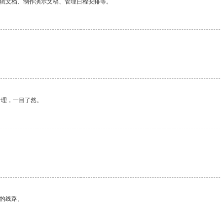
编辑文档、制作演示文稿、管理日程安排等。
。
合理，一目了然。
区的线路。