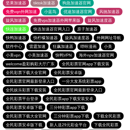
坚果加速器
tiktok加速器
狗急加速器官网
免费vqn外网加速
小蓝鸟
优途加速器官网
风驰加速器
旋风加速器
免费vps加速器外网苹果版
旋风加速度器
快连加速器
快连加速器官网入口
原子加速器
快鸭加速器
快柠檬加速器
旋风加速度器
外网网址导航
软件中心
雷霆加速
狂飙加速器
哔咔漫画
小美
小美vpn
小美加速器
快鸭VPN
海外npv加速器官网
welcome盈彩购彩大厅广东
全民彩票官网app下载安装
全民彩票下载大全官网
全民彩票安卓版
全民彩票官网最新登录入口
一分大发系统彩票app
全民娱乐彩票下载安装
全民彩票官网最新登录入口
全民彩票平台登录
全民彩票app下载安装安卓
全民彩票安卓版下载
三分钟彩票app下载
全民彩票下载大全官网
三分钟彩票app下载
下载全民彩票
全民彩票安卓版下载
新人送29元彩金平台
下载全民彩票