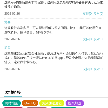
这款app的售后服务非常完善，遇到问题总是能够得到妥善解决，让我能
够放心购物。
2025-02-26
支持
[0]
反对
[0]
游客
这款软件非常实用，可以帮助我解决很多问题。比如，我可以使用它来
查找资料、翻译语言、编写代码等。
2025-02-26
支持
[0]
反对
[0]
游客
这款加速器app的安全性很高，使用过程中不会泄露个人信息，这让我很
放心。我以前使用过一些其他的加速器app，经常会出现个人信息泄露的
情况，这让我非常担心。
2025-02-26
支持
[0]
反对
[0]
友情链接
网站地图
QuickQ
旋风加速度器
旋风加速