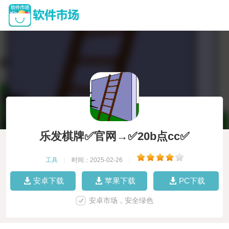
乐发棋牌✅官网→✅20b点cc✅
工具
|
时间：2025-02-26
|
安卓下载
苹果下载
PC下载
安卓市场，安全绿色