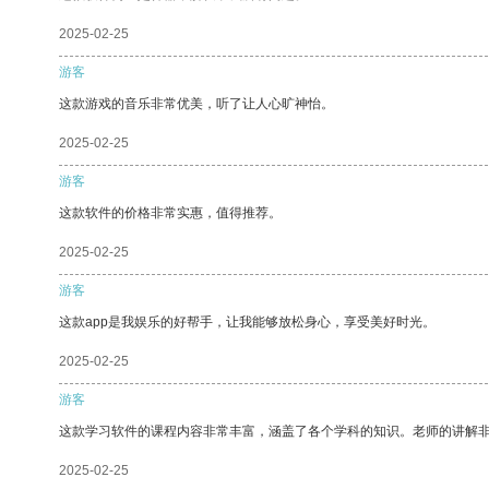
2025-02-25
游客
这款游戏的音乐非常优美，听了让人心旷神怡。
2025-02-25
游客
这款软件的价格非常实惠，值得推荐。
2025-02-25
游客
这款app是我娱乐的好帮手，让我能够放松身心，享受美好时光。
2025-02-25
游客
这款学习软件的课程内容非常丰富，涵盖了各个学科的知识。老师的讲解
2025-02-25