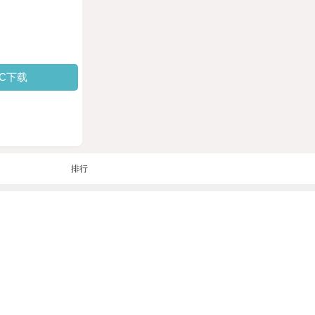
PC下载
排行