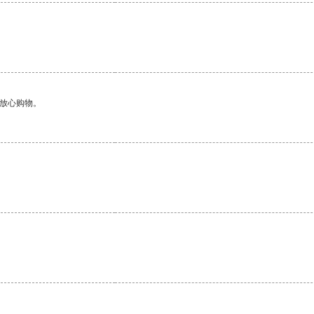
够放心购物。
。