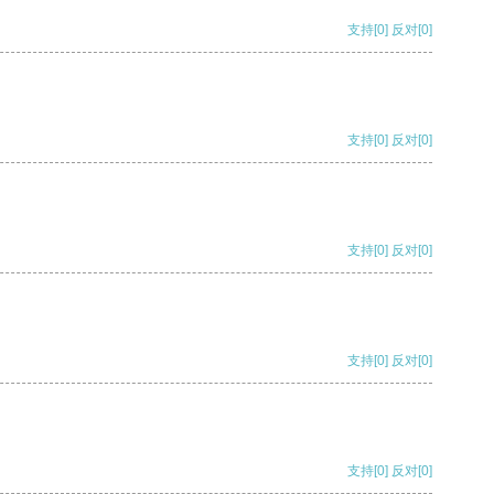
支持
[0]
反对
[0]
支持
[0]
反对
[0]
支持
[0]
反对
[0]
支持
[0]
反对
[0]
支持
[0]
反对
[0]