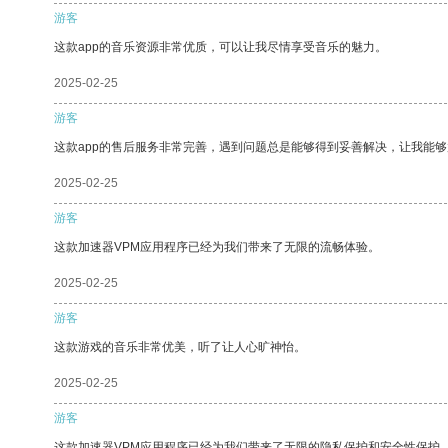
游客
这款app的音乐资源非常优质，可以让我尽情享受音乐的魅力。
2025-02-25
游客
这款app的售后服务非常完善，遇到问题总是能够得到妥善解决，让我能
2025-02-25
游客
这款加速器VPM应用程序已经为我们带来了无限的流畅体验。
2025-02-25
游客
这款游戏的音乐非常优美，听了让人心旷神怡。
2025-02-25
游客
这款加速器VPM应用程序已经为我们带来了无限的隐私保护和安全性保护