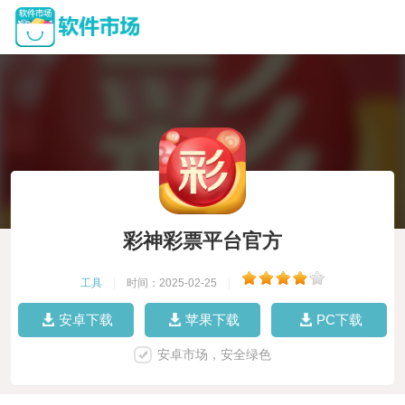
彩神彩票平台官方
工具
|
时间：2025-02-25
|
安卓下载
苹果下载
PC下载
安卓市场，安全绿色