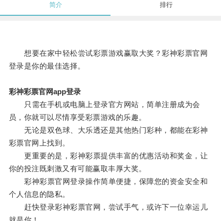
简介
排行
想要在家中轻松尝试彩票游戏赢取大奖？彩神彩票官网
登录是你的最佳选择。
彩神彩票官网app登录
只需在手机或电脑上登录官方网站，简单注册成为会
员，你就可以尽情享受彩票游戏的乐趣。
无论是双色球、大乐透还是其他热门彩种，都能在彩神
彩票官网上找到。
更重要的是，彩神彩票提供丰富的优惠活动和奖金，让
你的投注既刺激又有可能赢取丰厚大奖。
彩神彩票官网登录操作简单便捷，保障您的资金安全和
个人信息的隐私。
赶快登录彩神彩票官网，尝试手气，或许下一位幸运儿
就是你！。