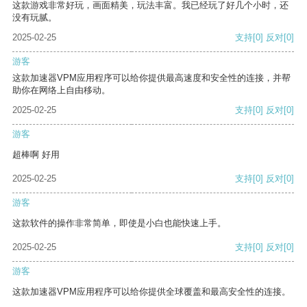
这款游戏非常好玩，画面精美，玩法丰富。我已经玩了好几个小时，还
没有玩腻。
2025-02-25
支持
[0]
反对
[0]
游客
这款加速器VPM应用程序可以给你提供最高速度和安全性的连接，并帮
助你在网络上自由移动。
2025-02-25
支持
[0]
反对
[0]
游客
超棒啊 好用
2025-02-25
支持
[0]
反对
[0]
游客
这款软件的操作非常简单，即使是小白也能快速上手。
2025-02-25
支持
[0]
反对
[0]
游客
这款加速器VPM应用程序可以给你提供全球覆盖和最高安全性的连接。