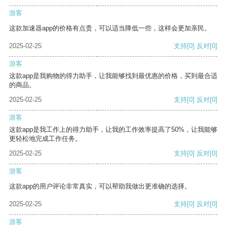
游客
这款加速器app的价格有点贵，可以适当降低一些，这样会更加亲民。
2025-02-25
支持
[0]
反对
[0]
游客
这款app是我购物的得力助手，让我能够找到最优惠的价格，买到最合适
的商品。
2025-02-25
支持
[0]
反对
[0]
游客
这款app是我工作上的得力助手，让我的工作效率提高了50%，让我能够
更轻松地完成工作任务。
2025-02-25
支持
[0]
反对
[0]
游客
这款app的用户评论非常真实，可以帮助我做出更准确的选择。
2025-02-25
支持
[0]
反对
[0]
游客