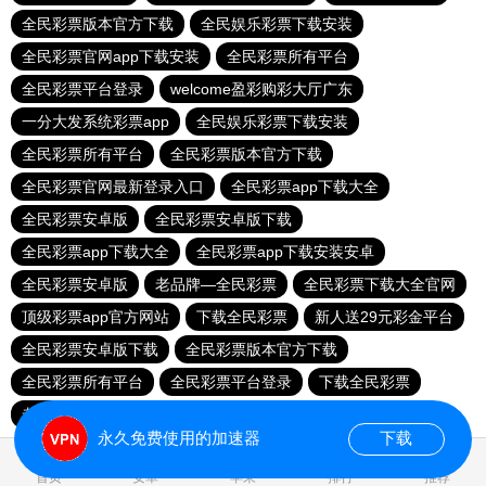
全民彩票版本官方下载
全民娱乐彩票下载安装
全民彩票官网app下载安装
全民彩票所有平台
全民彩票平台登录
welcome盈彩购彩大厅广东
一分大发系统彩票app
全民娱乐彩票下载安装
全民彩票所有平台
全民彩票版本官方下载
全民彩票官网最新登录入口
全民彩票app下载大全
全民彩票安卓版
全民彩票安卓版下载
全民彩票app下载大全
全民彩票app下载安装安卓
全民彩票安卓版
老品牌—全民彩票
全民彩票下载大全官网
顶级彩票app官方网站
下载全民彩票
新人送29元彩金平台
全民彩票安卓版下载
全民彩票版本官方下载
全民彩票所有平台
全民彩票平台登录
下载全民彩票
老品牌—全民彩票
永久免费使用的加速器
下载
首页
安卓
苹果
排行
推荐