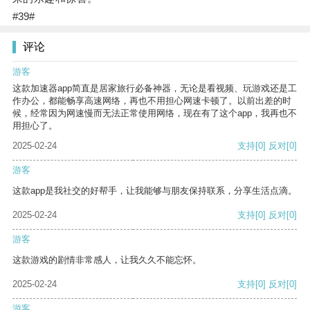
#39#
评论
游客
这款加速器app简直是居家旅行必备神器，无论是看视频、玩游戏还是工
作办公，都能畅享高速网络，再也不用担心网速卡顿了。以前出差的时
候，经常因为网速慢而无法正常使用网络，现在有了这个app，我再也不
用担心了。
2025-02-24
支持
[0]
反对
[0]
游客
这款app是我社交的好帮手，让我能够与朋友保持联系，分享生活点滴。
2025-02-24
支持
[0]
反对
[0]
游客
这款游戏的剧情非常感人，让我久久不能忘怀。
2025-02-24
支持
[0]
反对
[0]
游客