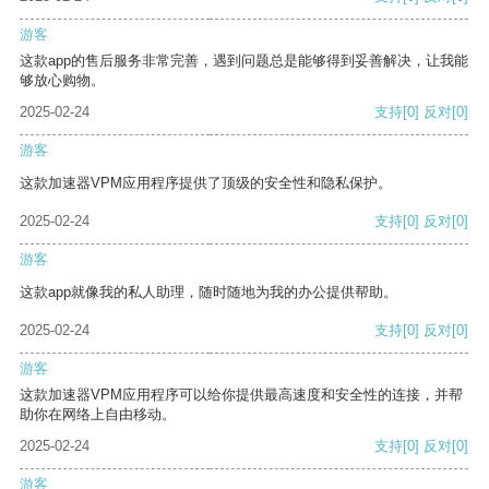
游客
这款app的售后服务非常完善，遇到问题总是能够得到妥善解决，让我能
够放心购物。
2025-02-24
支持
[0]
反对
[0]
游客
这款加速器VPM应用程序提供了顶级的安全性和隐私保护。
2025-02-24
支持
[0]
反对
[0]
游客
这款app就像我的私人助理，随时随地为我的办公提供帮助。
2025-02-24
支持
[0]
反对
[0]
游客
这款加速器VPM应用程序可以给你提供最高速度和安全性的连接，并帮
助你在网络上自由移动。
2025-02-24
支持
[0]
反对
[0]
游客