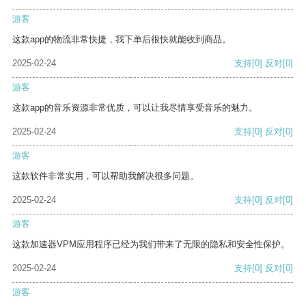
游客
这款app的物流非常快捷，我下单后很快就能收到商品。
2025-02-24
支持
[0]
反对
[0]
游客
这款app的音乐资源非常优质，可以让我尽情享受音乐的魅力。
2025-02-24
支持
[0]
反对
[0]
游客
这款软件非常实用，可以帮助我解决很多问题。
2025-02-24
支持
[0]
反对
[0]
游客
这款加速器VPM应用程序已经为我们带来了无限的隐私和安全性保护。
2025-02-24
支持
[0]
反对
[0]
游客