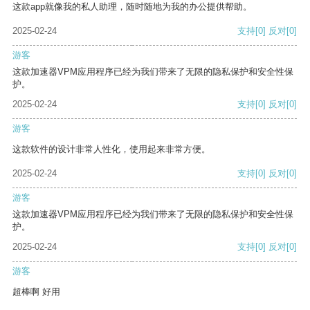
这款app就像我的私人助理，随时随地为我的办公提供帮助。
2025-02-24
支持
[0]
反对
[0]
游客
这款加速器VPM应用程序已经为我们带来了无限的隐私保护和安全性保
护。
2025-02-24
支持
[0]
反对
[0]
游客
这款软件的设计非常人性化，使用起来非常方便。
2025-02-24
支持
[0]
反对
[0]
游客
这款加速器VPM应用程序已经为我们带来了无限的隐私保护和安全性保
护。
2025-02-24
支持
[0]
反对
[0]
游客
超棒啊 好用