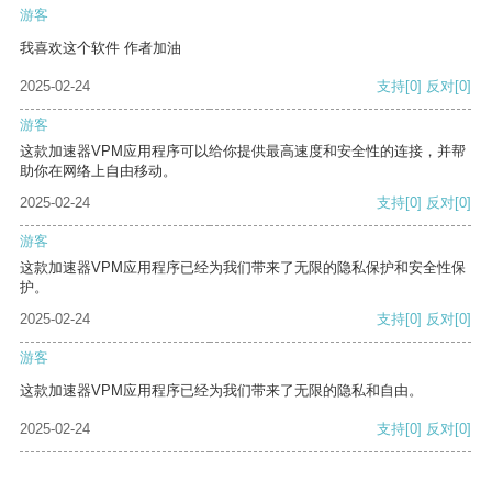
游客
我喜欢这个软件 作者加油
2025-02-24
支持
[0]
反对
[0]
游客
这款加速器VPM应用程序可以给你提供最高速度和安全性的连接，并帮
助你在网络上自由移动。
2025-02-24
支持
[0]
反对
[0]
游客
这款加速器VPM应用程序已经为我们带来了无限的隐私保护和安全性保
护。
2025-02-24
支持
[0]
反对
[0]
游客
这款加速器VPM应用程序已经为我们带来了无限的隐私和自由。
2025-02-24
支持
[0]
反对
[0]