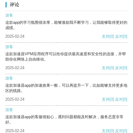
评论
游客
这款app的学习氛围很浓厚，能够激励我不断学习，让我能够取得更好的
成绩。
2025-02-24
支持
[0]
反对
[0]
游客
这款加速器VPM应用程序可以给你提供最高速度和安全性的连接，并帮
助你在网络上自由移动。
2025-02-24
支持
[0]
反对
[0]
游客
这款加速器app的加速效果一般，可以再提升一下，比如能够支持更多地
区的线路。
2025-02-24
支持
[0]
反对
[0]
游客
这款加速器app的客服很贴心，遇到问题都能及时解决，服务态度非常
好。
2025-02-24
支持
[0]
反对
[0]