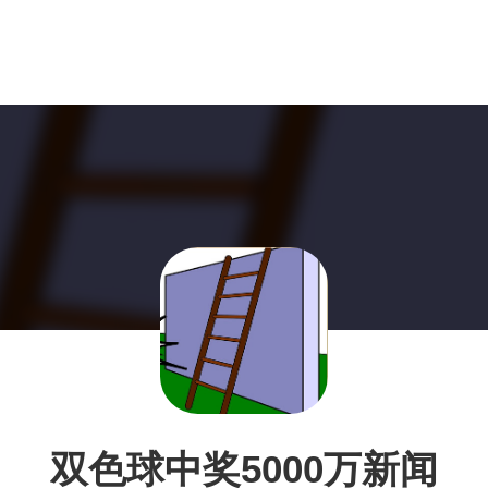
双色球中奖5000万新闻