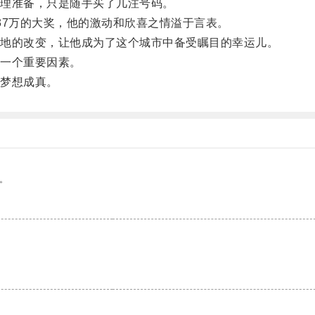
理准备，只是随手买了几注号码。
7万的大奖，他的激动和欣喜之情溢于言表。
地的改变，让他成为了这个城市中备受瞩目的幸运儿。
一个重要因素。
梦想成真。
。
。