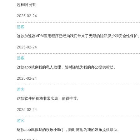
超棒啊 好用
2025-02-24
游客
这款加速器VPM应用程序已经为我们带来了无限的隐私保护和安全性保护
2025-02-24
游客
这款app就像我的私人助理，随时随地为我的办公提供帮助。
2025-02-24
游客
这款软件的价格非常实惠，值得推荐。
2025-02-24
游客
这款app就像我的娱乐小助手，随时随地为我的娱乐提供帮助。