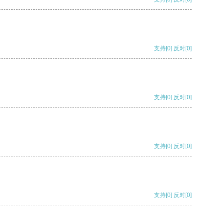
支持
[0]
反对
[0]
支持
[0]
反对
[0]
支持
[0]
反对
[0]
支持
[0]
反对
[0]