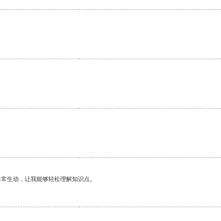
非常生动，让我能够轻松理解知识点。