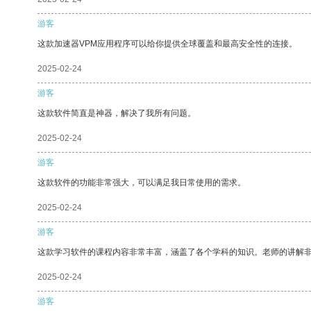
游客
这款加速器VPM应用程序可以给你提供全球覆盖和最高安全性的连接。
2025-02-24
游客
这款软件简直是神器，解决了我所有问题。
2025-02-24
游客
这款软件的功能非常强大，可以满足我日常使用的需求。
2025-02-24
游客
这款学习软件的课程内容非常丰富，涵盖了各个学科的知识。老师的讲解
2025-02-24
游客