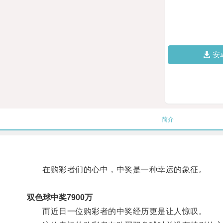
安
简介
在购彩者们的心中，中奖是一种幸运的象征。
双色球中奖7900万
而近日一位购彩者的中奖经历更是让人惊叹。