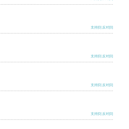
支持
[0]
反对
[0]
支持
[0]
反对
[0]
支持
[0]
反对
[0]
支持
[0]
反对
[0]