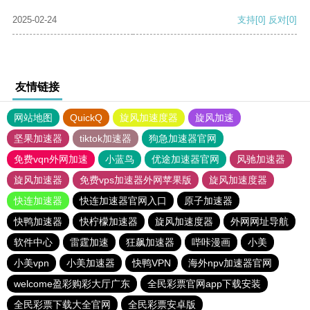
2025-02-24
支持
[0]
反对
[0]
友情链接
网站地图
QuickQ
旋风加速度器
旋风加速
坚果加速器
tiktok加速器
狗急加速器官网
免费vqn外网加速
小蓝鸟
优途加速器官网
风驰加速器
旋风加速器
免费vps加速器外网苹果版
旋风加速度器
快连加速器
快连加速器官网入口
原子加速器
快鸭加速器
快柠檬加速器
旋风加速度器
外网网址导航
软件中心
雷霆加速
狂飙加速器
哔咔漫画
小美
小美vpn
小美加速器
快鸭VPN
海外npv加速器官网
welcome盈彩购彩大厅广东
全民彩票官网app下载安装
全民彩票下载大全官网
全民彩票安卓版