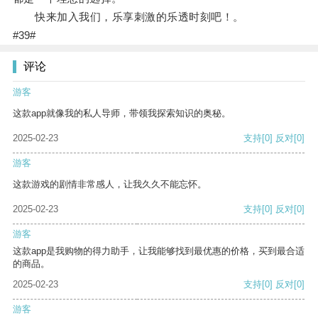
快来加入我们，乐享刺激的乐透时刻吧！。
#39#
评论
游客
这款app就像我的私人导师，带领我探索知识的奥秘。
2025-02-23
支持
[0]
反对
[0]
游客
这款游戏的剧情非常感人，让我久久不能忘怀。
2025-02-23
支持
[0]
反对
[0]
游客
这款app是我购物的得力助手，让我能够找到最优惠的价格，买到最合适
的商品。
2025-02-23
支持
[0]
反对
[0]
游客