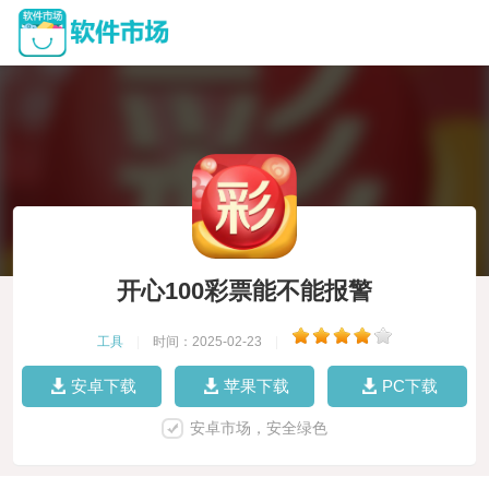
开心100彩票能不能报警
工具
|
时间：2025-02-23
|
安卓下载
苹果下载
PC下载
安卓市场，安全绿色