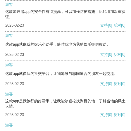
游客
这款加速器app的安全性有待提高，可以加强防护措施，比如增加双重验
证。
2025-02-23
支持
[0]
反对
[0]
游客
这款app就像我的娱乐小助手，随时随地为我的娱乐提供帮助。
2025-02-23
支持
[0]
反对
[0]
游客
这款app就像我的社交平台，让我能够与志同道合的朋友一起交流。
2025-02-23
支持
[0]
反对
[0]
游客
这款app是我旅行的好帮手，让我能够轻松找到目的地，了解当地的风土
人情。
2025-02-23
支持
[0]
反对
[0]
游客