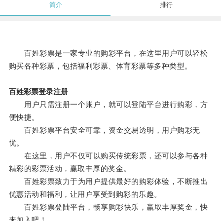
简介
排行
百姓彩票是一家专业的购彩平台，在这里用户可以轻松
购买各种彩票，包括福利彩票、体育彩票等多种类型。
百姓彩票登录注册
用户只需注册一个账户，就可以登陆平台进行购彩，方
便快捷。
百姓彩票平台安全可靠，资金交易透明，用户购彩无
忧。
在这里，用户不仅可以购买传统彩票，还可以参与各种
精彩的彩票活动，赢取丰厚的奖金。
百姓彩票致力于为用户提供最好的购彩体验，不断推出
优惠活动和福利，让用户享受到购彩的乐趣。
百姓彩票登陆平台，畅享购彩快乐，赢取丰厚奖金，快
来加入吧！。