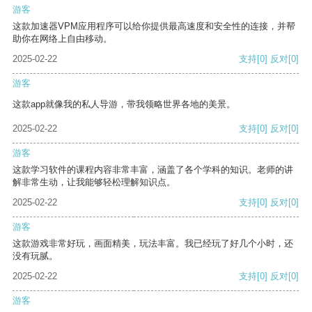
游客
这款加速器VPM应用程序可以给你提供最高速度和安全性的连接，并帮
助你在网络上自由移动。
2025-02-22
支持
[0]
反对
[0]
游客
这款app就像我的私人导游，带我领略世界各地的美景。
2025-02-22
支持
[0]
反对
[0]
游客
这款学习软件的课程内容非常丰富，涵盖了各个学科的知识。老师的讲
解非常生动，让我能够轻松理解知识点。
2025-02-22
支持
[0]
反对
[0]
游客
这款游戏非常好玩，画面精美，玩法丰富。我已经玩了好几个小时，还
没有玩腻。
2025-02-22
支持
[0]
反对
[0]
游客