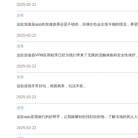
2025-02-22
游客
这款加速器app的加速效果还是不错的，但偶尔也会出现卡顿的情况，希
2025-02-22
游客
这款加速器VPM应用程序已经为我们带来了无限的流畅体验和安全性保护
2025-02-22
游客
这款游戏非常好玩，画面精美，玩法丰富。
2025-02-22
游客
这款app是我旅行的好帮手，让我能够轻松找到目的地，了解当地的风土人
2025-02-22