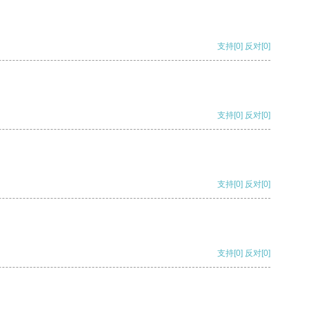
支持
[0]
反对
[0]
支持
[0]
反对
[0]
支持
[0]
反对
[0]
支持
[0]
反对
[0]