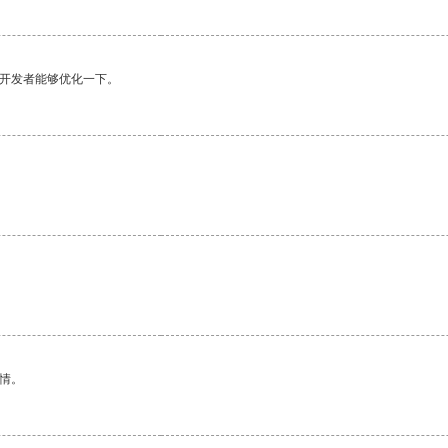
望开发者能够优化一下。
。
情。