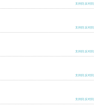
支持
[0]
反对
[0]
支持
[0]
反对
[0]
支持
[0]
反对
[0]
支持
[0]
反对
[0]
支持
[0]
反对
[0]