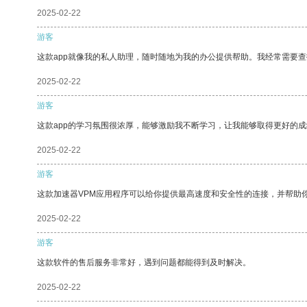
2025-02-22
游客
这款app就像我的私人助理，随时随地为我的办公提供帮助。我经常需要查
2025-02-22
游客
这款app的学习氛围很浓厚，能够激励我不断学习，让我能够取得更好的成
2025-02-22
游客
这款加速器VPM应用程序可以给你提供最高速度和安全性的连接，并帮助
2025-02-22
游客
这款软件的售后服务非常好，遇到问题都能得到及时解决。
2025-02-22