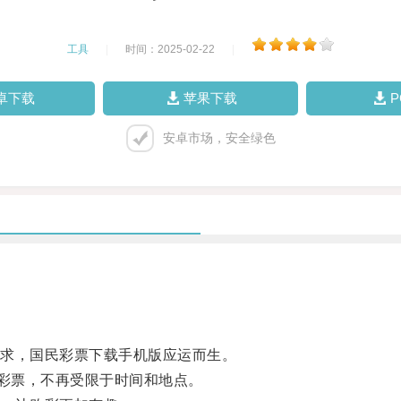
工具
|
时间：2025-02-22
|
卓下载
苹果下载
安卓市场，安全绿色
求，国民彩票下载手机版应运而生。
彩票，不再受限于时间和地点。