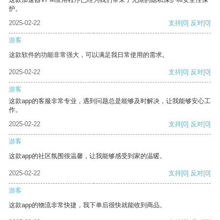
护。
2025-02-22
支持
[0]
反对
[0]
游客
这款软件的功能非常强大，可以满足我日常使用的需求。
2025-02-22
支持
[0]
反对
[0]
游客
这款app的客服非常专业，遇到问题总是能够及时解决，让我能够安心工
作。
2025-02-22
支持
[0]
反对
[0]
游客
这款app的社区氛围很温馨，让我能够感受到家的温暖。
2025-02-22
支持
[0]
反对
[0]
游客
这款app的物流非常快捷，我下单后很快就能收到商品。