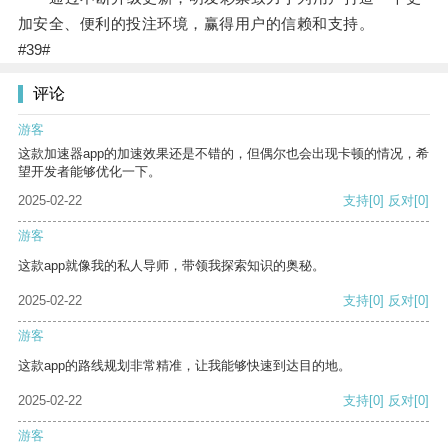
加安全、便利的投注环境，赢得用户的信赖和支持。
#39#
评论
游客
这款加速器app的加速效果还是不错的，但偶尔也会出现卡顿的情况，希
望开发者能够优化一下。
2025-02-22
支持
[0]
反对
[0]
游客
这款app就像我的私人导师，带领我探索知识的奥秘。
2025-02-22
支持
[0]
反对
[0]
游客
这款app的路线规划非常精准，让我能够快速到达目的地。
2025-02-22
支持
[0]
反对
[0]
游客