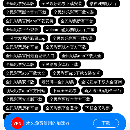
全民彩票安卓版
全民娱乐彩票下载安装
彩神Vl购彩大厅
全民彩票版本官方下载
全民娱乐彩票下载安装
全民彩票官网app下载安装
全民彩票所有平台
全民彩票平台登录
welcome盈彩购彩大厅广东
一分大发系统彩票app
全民娱乐彩票下载安装
全民彩票所有平台
全民彩票版本官方下载
全民彩票官网最新登录入口
全民彩票app下载大全
全民彩票安卓版
全民彩票安卓版下载
全民彩票app下载大全
全民彩票app下载安装安卓
全民彩票安卓版
老品牌—全民彩票
全民彩票下载大全官网
顶级彩票app官方网站
下载全民彩票
新人送29元彩金平台
全民彩票安卓版下载
全民彩票版本官方下载
全民彩票所有平台
全民彩票平台登录
下载全民彩票
老品牌—全民彩票
永久免费使用的加速器
下载