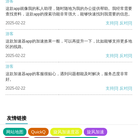
游客
这款app就像我的私人助理，随时随地为我的办公提供帮助。我经常需要
查找资料，这款app的搜索功能非常强大，能够快速找到我需要的信息。
2025-02-22
支持
[0]
反对
[0]
游客
这款加速器app的加速效果一般，可以再提升一下，比如能够支持更多地
区的线路。
2025-02-22
支持
[0]
反对
[0]
游客
这款加速器app的客服很贴心，遇到问题都能及时解决，服务态度非常
好。
2025-02-22
支持
[0]
反对
[0]
友情链接
网站地图
QuickQ
旋风加速度器
旋风加速