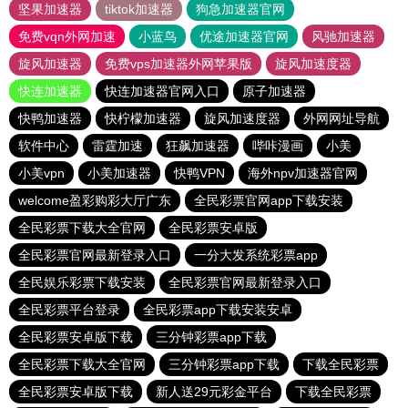
坚果加速器
tiktok加速器
狗急加速器官网
免费vqn外网加速
小蓝鸟
优途加速器官网
风驰加速器
旋风加速器
免费vps加速器外网苹果版
旋风加速度器
快连加速器
快连加速器官网入口
原子加速器
快鸭加速器
快柠檬加速器
旋风加速度器
外网网址导航
软件中心
雷霆加速
狂飙加速器
哔咔漫画
小美
小美vpn
小美加速器
快鸭VPN
海外npv加速器官网
welcome盈彩购彩大厅广东
全民彩票官网app下载安装
全民彩票下载大全官网
全民彩票安卓版
全民彩票官网最新登录入口
一分大发系统彩票app
全民娱乐彩票下载安装
全民彩票官网最新登录入口
全民彩票平台登录
全民彩票app下载安装安卓
全民彩票安卓版下载
三分钟彩票app下载
全民彩票下载大全官网
三分钟彩票app下载
下载全民彩票
全民彩票安卓版下载
新人送29元彩金平台
下载全民彩票