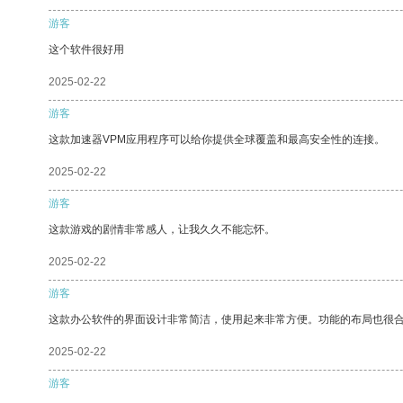
游客
这个软件很好用
2025-02-22
游客
这款加速器VPM应用程序可以给你提供全球覆盖和最高安全性的连接。
2025-02-22
游客
这款游戏的剧情非常感人，让我久久不能忘怀。
2025-02-22
游客
这款办公软件的界面设计非常简洁，使用起来非常方便。功能的布局也很
2025-02-22
游客