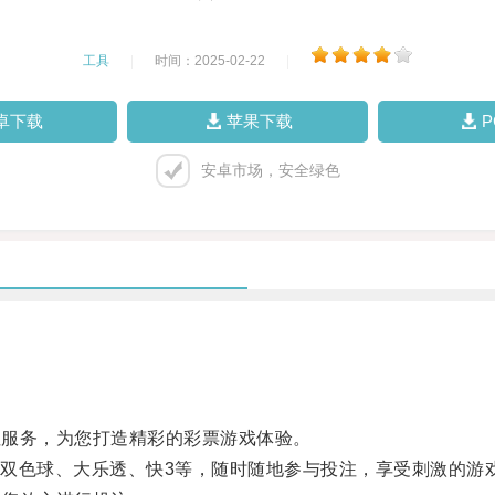
工具
|
时间：2025-02-22
|
卓下载
苹果下载
安卓市场，安全绿色
注服务，为您打造精彩的彩票游戏体验。
色球、大乐透、快3等，随时随地参与投注，享受刺激的游