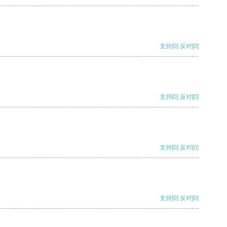
支持
[0]
反对
[0]
支持
[0]
反对
[0]
支持
[0]
反对
[0]
支持
[0]
反对
[0]