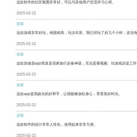
这款软件的社区氛围非常好，可以与其他用户交流学习心得。
2025-02-22
游客
这款游戏非常好玩，画面精美，玩法丰富。我已经玩了好几个小时，还没
2025-02-22
游客
这款加速器app简直是居家旅行必备神器，无论是看视频、玩游戏还是工
2025-02-22
游客
这款app是我娱乐的好帮手，让我能够放松身心，享受美好时光。
2025-02-22
游客
这款软件的设计非常人性化，使用起来非常方便。
2025-02-22