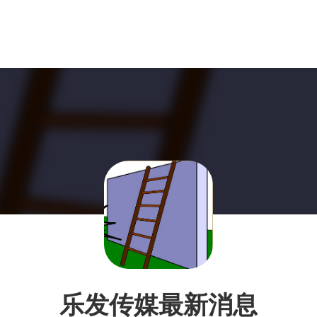
乐发传媒最新消息