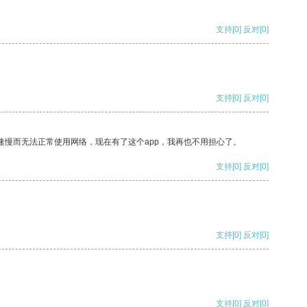
支持
[0]
反对
[0]
支持
[0]
反对
[0]
速慢而无法正常使用网络，现在有了这个app，我再也不用担心了。
支持
[0]
反对
[0]
支持
[0]
反对
[0]
支持
[0]
反对
[0]