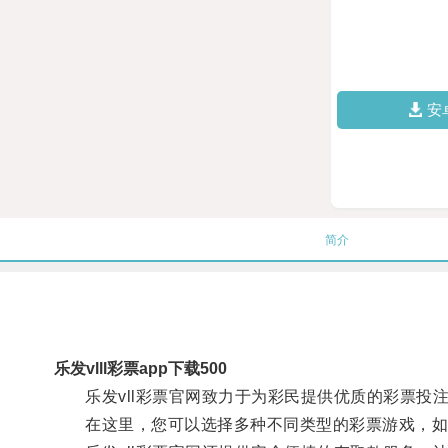
安
简介
乐发vlll彩票app下载500
乐发vll彩票官网致力于为彩民提供优质的彩票投
在这里，您可以选择多种不同类型的彩票游戏，如双