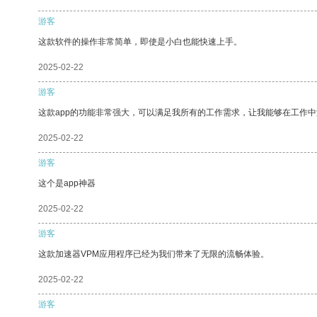
游客
这款软件的操作非常简单，即使是小白也能快速上手。
2025-02-22
游客
这款app的功能非常强大，可以满足我所有的工作需求，让我能够在工作
2025-02-22
游客
这个是app神器
2025-02-22
游客
这款加速器VPM应用程序已经为我们带来了无限的流畅体验。
2025-02-22
游客