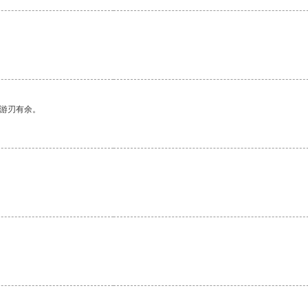
中游刃有余。