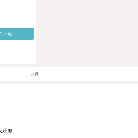
PC下载
排行
戏乐趣。