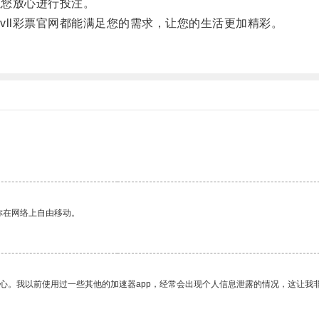
让您放心进行投注。
ll彩票官网都能满足您的需求，让您的生活更加精彩。
你在网络上自由移动。
放心。我以前使用过一些其他的加速器app，经常会出现个人信息泄露的情况，这让我