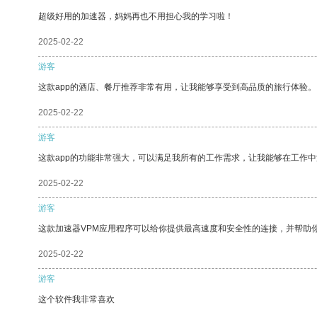
超级好用的加速器，妈妈再也不用担心我的学习啦！
2025-02-22
游客
这款app的酒店、餐厅推荐非常有用，让我能够享受到高品质的旅行体验。
2025-02-22
游客
这款app的功能非常强大，可以满足我所有的工作需求，让我能够在工作
2025-02-22
游客
这款加速器VPM应用程序可以给你提供最高速度和安全性的连接，并帮助
2025-02-22
游客
这个软件我非常喜欢