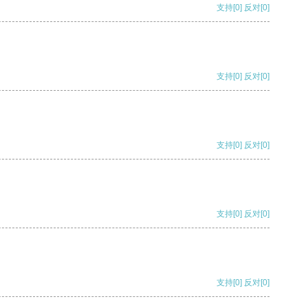
支持
[0]
反对
[0]
支持
[0]
反对
[0]
支持
[0]
反对
[0]
支持
[0]
反对
[0]
支持
[0]
反对
[0]