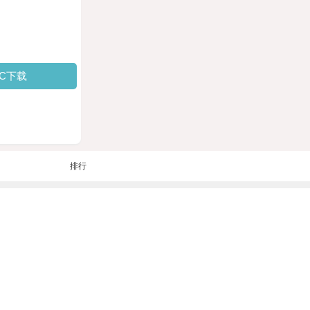
PC下载
排行