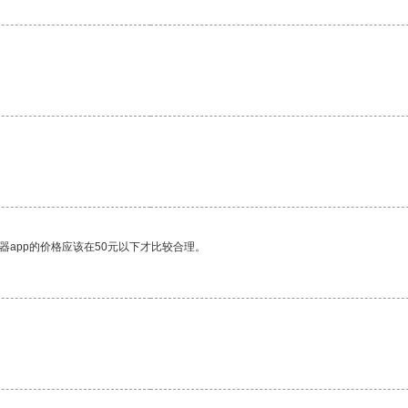
器app的价格应该在50元以下才比较合理。