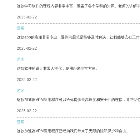
这款学习软件的课程内容非常丰富，涵盖了各个学科的知识。老师的讲解
2025-02-22
游客
这款app的客服非常专业，遇到问题总是能够及时解决，让我能够安心工作
2025-02-22
游客
这款软件的设计非常人性化，使用起来非常方便。
2025-02-22
游客
这款加速器VPM应用程序可以给你提供最高速度和安全性的连接，并帮助
2025-02-22
游客
这款加速器VPM应用程序已经为我们带来了无限的隐私保护和自由。