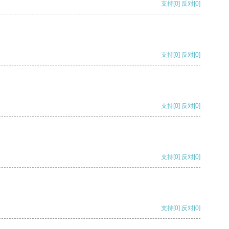
支持
[0]
反对
[0]
支持
[0]
反对
[0]
支持
[0]
反对
[0]
支持
[0]
反对
[0]
支持
[0]
反对
[0]