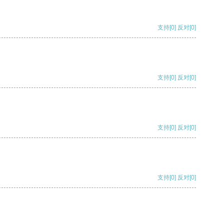
支持
[0]
反对
[0]
支持
[0]
反对
[0]
支持
[0]
反对
[0]
支持
[0]
反对
[0]